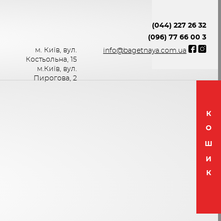
(044) 227 26 32
(096) 77 66 00 3
м. Київ, вул.
info@bagetnaya.com.ua
Костьольна, 15
м.Київ, вул.
Пирогова, 2
К
О
Ш
И
К