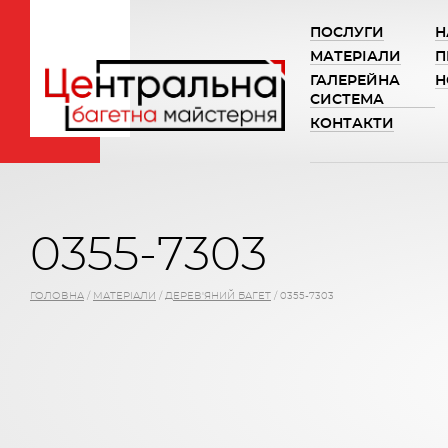
ПОСЛУГИ
Н
МАТЕРІАЛИ
П
ГАЛЕРЕЙНА
Н
СИСТЕМА
КОНТАКТИ
0355-7303
ГОЛОВНА
/
МАТЕРІАЛИ
/
ДЕРЕВ'ЯНИЙ БАГЕТ
/
0355-7303