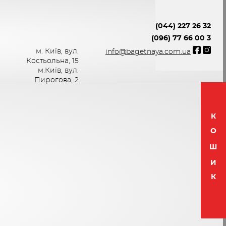
(044) 227 26 32
(096) 77 66 00 3
м. Київ, вул.
info@bagetnaya.com.ua
Костьольна, 15
м.Київ, вул.
Пирогова, 2
К
О
Ш
И
К