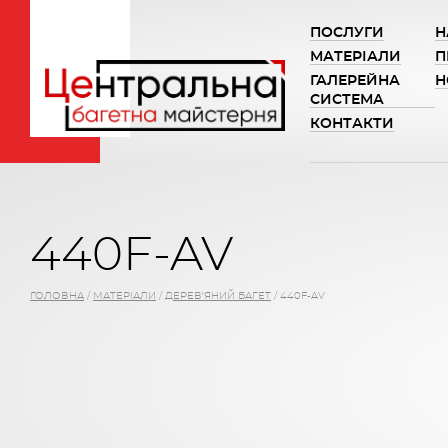
ПОСЛУГИ
Н
МАТЕРІАЛИ
П
ГАЛЕРЕЙНА
Н
СИСТЕМА
КОНТАКТИ
440F-AV
ГОЛОВНА
/
МАТЕРІАЛИ
/
ДЕРЕВ'ЯНИЙ БАГЕТ
/
440F-AV