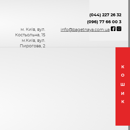
(044) 227 26 32
(096) 77 66 00 3
м. Київ, вул.
info@bagetnaya.com.ua
Костьольна, 15
м.Київ, вул.
Пирогова, 2
К
О
Ш
И
К