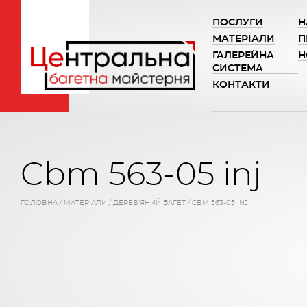
ПОСЛУГИ
Н
МАТЕРІАЛИ
П
ГАЛЕРЕЙНА
Н
СИСТЕМА
КОНТАКТИ
Cbm 563-05 inj
ГОЛОВНА
/
МАТЕРІАЛИ
/
ДЕРЕВ'ЯНИЙ БАГЕТ
/
CBM 563-05 INJ