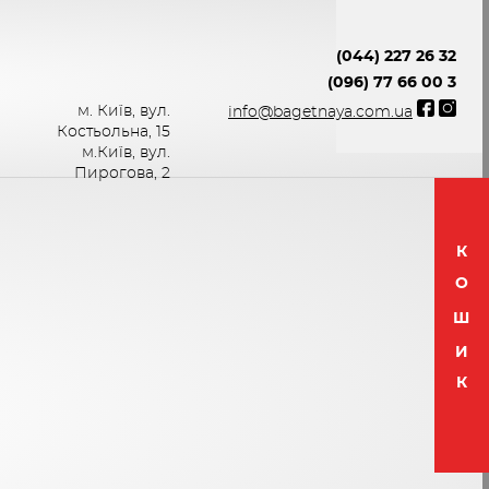
(044) 227 26 32
(096) 77 66 00 3
м. Київ, вул.
info@bagetnaya.com.ua
Костьольна, 15
м.Київ, вул.
Пирогова, 2
К
О
Ш
И
К