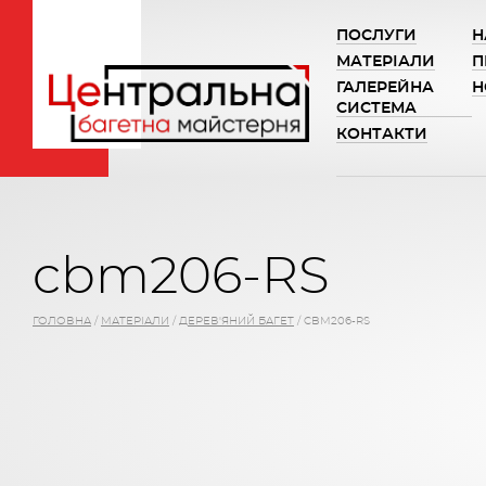
ПОСЛУГИ
Н
МАТЕРІАЛИ
П
ГАЛЕРЕЙНА
Н
СИСТЕМА
КОНТАКТИ
cbm206-RS
ГОЛОВНА
/
МАТЕРІАЛИ
/
ДЕРЕВ'ЯНИЙ БАГЕТ
/
CBM206-RS