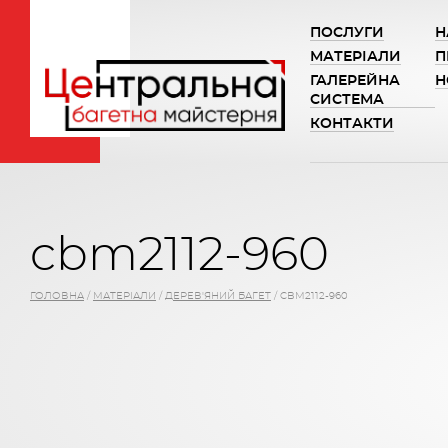
ПОСЛУГИ
Н
МАТЕРІАЛИ
П
ГАЛЕРЕЙНА
Н
СИСТЕМА
КОНТАКТИ
cbm2112-960
ГОЛОВНА
/
МАТЕРІАЛИ
/
ДЕРЕВ'ЯНИЙ БАГЕТ
/
CBM2112-960