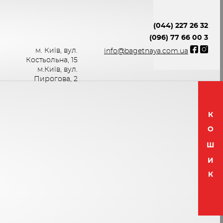
(044) 227 26 32
(096) 77 66 00 3
м. Київ, вул.
info@bagetnaya.com.ua
Костьольна, 15
м.Київ, вул.
Пирогова, 2
К
О
Ш
И
К