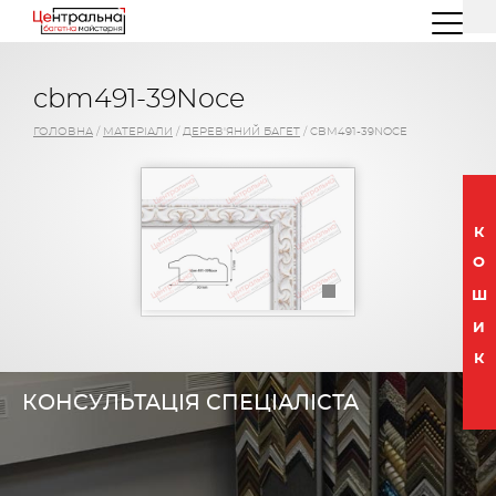
(044) 227 26 32
(096) 77 66 00 3
cbm491-39Noce
ГОЛОВНА
/
МАТЕРІАЛИ
/
ДЕРЕВ'ЯНИЙ БАГЕТ
/
CBM491-39NOCE
К
О
Ш
И
К
КОНСУЛЬТАЦІЯ СПЕЦІАЛІСТА