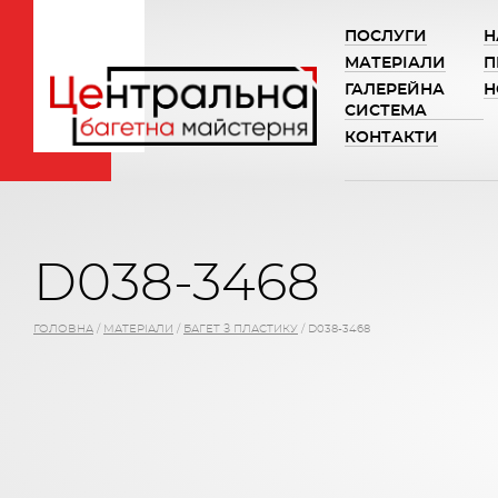
ПОСЛУГИ
Н
МАТЕРІАЛИ
П
ГАЛЕРЕЙНА
Н
СИСТЕМА
КОНТАКТИ
D038-3468
ГОЛОВНА
/
МАТЕРІАЛИ
/
БАГЕТ З ПЛАСТИКУ
/
D038-3468