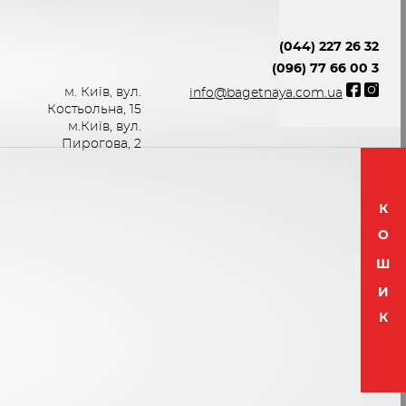
(044) 227 26 32
(096) 77 66 00 3
м. Київ, вул.
info@bagetnaya.com.ua
Костьольна, 15
м.Київ, вул.
Пирогова, 2
К
О
Ш
И
К