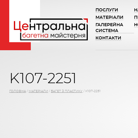
ПОСЛУГИ
Н
МАТЕРІАЛИ
П
ГАЛЕРЕЙНА
Н
СИСТЕМА
КОНТАКТИ
K107-2251
ГОЛОВНА
/
МАТЕРІАЛИ
/
БАГЕТ З ПЛАСТИКУ
/
K107-2251