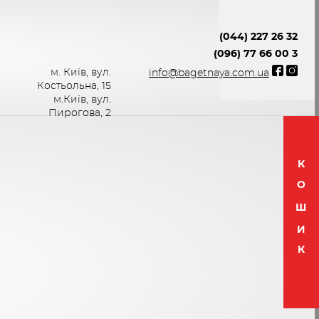
(044) 227 26 32
(096) 77 66 00 3
м. Київ, вул.
info@bagetnaya.com.ua
Костьольна, 15
м.Київ, вул.
Пирогова, 2
К
О
Ш
И
К