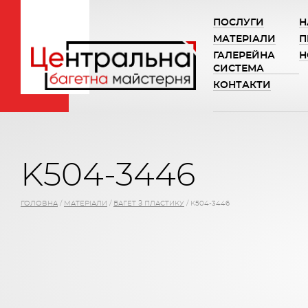
ПОСЛУГИ
Н
МАТЕРІАЛИ
П
ГАЛЕРЕЙНА
Н
СИСТЕМА
КОНТАКТИ
K504-3446
ГОЛОВНА
/
МАТЕРІАЛИ
/
БАГЕТ З ПЛАСТИКУ
/
K504-3446