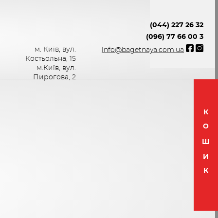
(044) 227 26 32
(096) 77 66 00 3
м. Київ, вул.
info@bagetnaya.com.ua
Костьольна, 15
м.Київ, вул.
Пирогова, 2
К
О
Ш
И
К