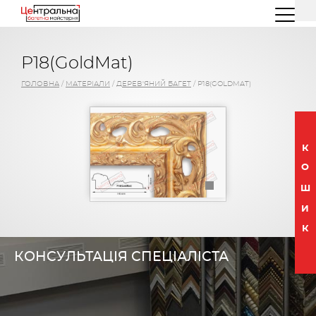
(044) 227 26 32
(096) 77 66 00 3
P18(GoldMat)
ГОЛОВНА
/
МАТЕРІАЛИ
/
ДЕРЕВ'ЯНИЙ БАГЕТ
/
P18(GOLDMAT)
К
О
Ш
И
К
КОНСУЛЬТАЦІЯ СПЕЦІАЛІСТА