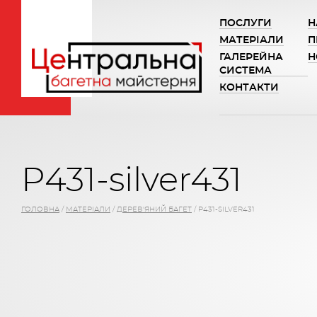
ПОСЛУГИ
Н
МАТЕРІАЛИ
П
ГАЛЕРЕЙНА
Н
СИСТЕМА
КОНТАКТИ
P431-silver431
ГОЛОВНА
/
МАТЕРІАЛИ
/
ДЕРЕВ'ЯНИЙ БАГЕТ
/
P431-SILVER431