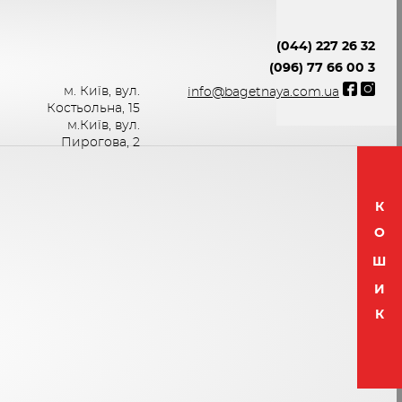
(044) 227 26 32
(096) 77 66 00 3
м. Київ, вул.
info@bagetnaya.com.ua
Костьольна, 15
м.Київ, вул.
Пирогова, 2
К
О
Ш
И
К