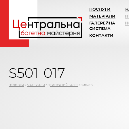
ПОСЛУГИ
Н
МАТЕРІАЛИ
П
ГАЛЕРЕЙНА
Н
СИСТЕМА
КОНТАКТИ
S501-017
ГОЛОВНА
/
МАТЕРІАЛИ
/
ДЕРЕВ'ЯНИЙ БАГЕТ
/
S501-017