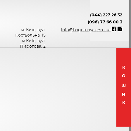
(044) 227 26 32
(096) 77 66 00 3
м. Київ, вул.
info@bagetnaya.com.ua
Костьольна, 15
м.Київ, вул.
Пирогова, 2
К
О
Ш
И
К