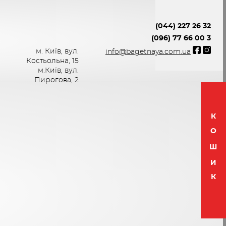
(044) 227 26 32
(096) 77 66 00 3
м. Київ, вул.
info@bagetnaya.com.ua
Костьольна, 15
м.Київ, вул.
Пирогова, 2
К
О
Ш
И
К