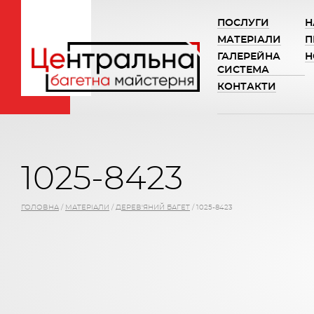
ПОСЛУГИ
Н
МАТЕРІАЛИ
П
ГАЛЕРЕЙНА
Н
СИСТЕМА
КОНТАКТИ
1025-8423
ГОЛОВНА
/
МАТЕРІАЛИ
/
ДЕРЕВ'ЯНИЙ БАГЕТ
/
1025-8423