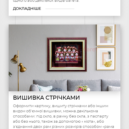
одного або декількох видів багета.
ДОКЛАДНІШЕ
ВИШИВКА СТРІЧКАМИ
Оформити картину, вишиту стрічками або іншим
видом об'ємної вишивки, можна декількома
способами: під скло, в рамку без скла, з паспарту
або без нього, також за допомогою « кіота», або
з'єднання двох рам різних розмірів способом «рама