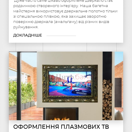
Дуже часто саме цікаво оформлене дзеркало стає
родзинкою створеного інтер'єру. Наша багетна
майстерня використовує дзеркальне полотно тільки
зі спеціальною плівкою, яка захищає зворотню
поверхню дзеркала (амальгаму) від різних видів
руйнування.
ДОКЛАДНІШЕ
ОФОРМЛЕННЯ ПЛАЗМОВИХ ТВ