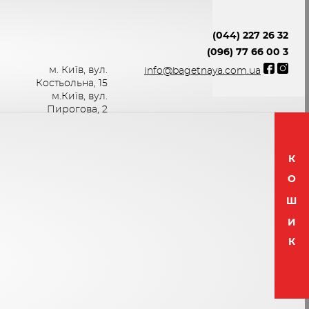
(044) 227 26 32
(096) 77 66 00 3
м. Київ, вул.
info@bagetnaya.com.ua
Костьольна, 15
м.Київ, вул.
Пирогова, 2
К
О
Ш
И
К