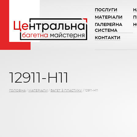
ПОСЛУГИ
Н
МАТЕРІАЛИ
П
ГАЛЕРЕЙНА
Н
СИСТЕМА
КОНТАКТИ
12911-H11
ГОЛОВНА
/
МАТЕРІАЛИ
/
БАГЕТ З ПЛАСТИКУ
/
12911-H11