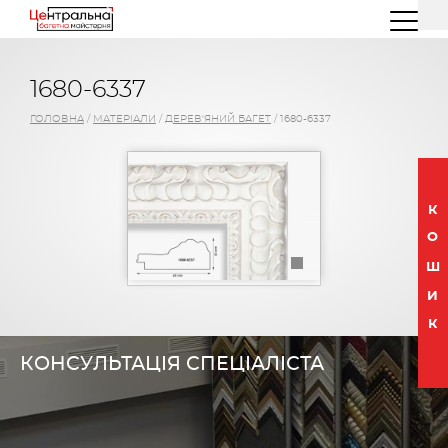
(044) 227 26 32
(096) 77 66 00 3
1680-6337
ГОЛОВНА
/
МАТЕРІАЛИ
/
ДЕРЕВ'ЯНИЙ БАГЕТ
/
1680-6337
К
О
Ш
И
К
КОНСУЛЬТАЦІЯ СПЕЦІАЛІСТА