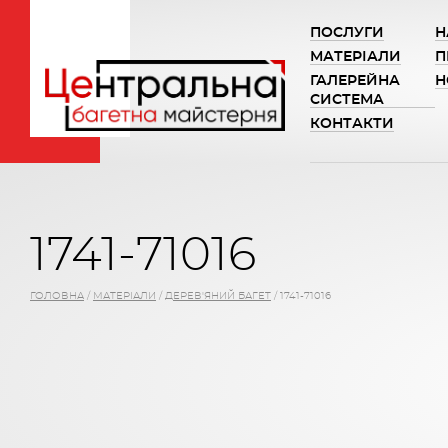
ПОСЛУГИ
Н
МАТЕРІАЛИ
П
ГАЛЕРЕЙНА
Н
СИСТЕМА
КОНТАКТИ
1741-71016
ГОЛОВНА
/
МАТЕРІАЛИ
/
ДЕРЕВ'ЯНИЙ БАГЕТ
/
1741-71016