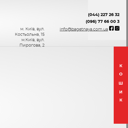
(044) 227 26 32
(096) 77 66 00 3
м. Київ, вул.
info@bagetnaya.com.ua
Костьольна, 15
м.Київ, вул.
Пирогова, 2
К
О
Ш
И
К