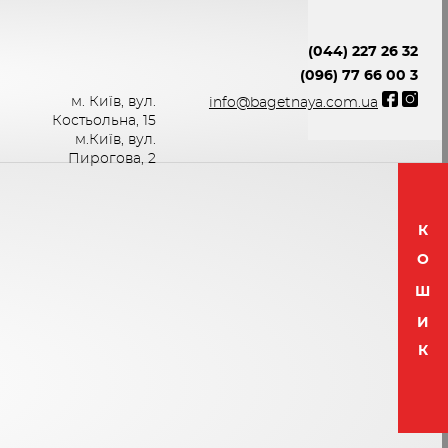
(044) 227 26 32
(096) 77 66 00 3
м. Київ, вул.
info@bagetnaya.com.ua
Костьольна, 15
м.Київ, вул.
Пирогова, 2
К
О
Ш
И
К