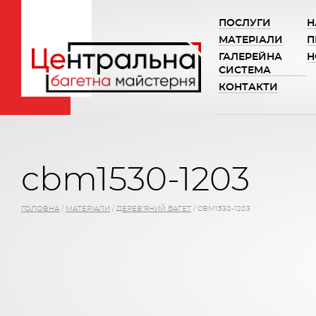
ПОСЛУГИ
Н
МАТЕРІАЛИ
П
ГАЛЕРЕЙНА
Н
СИСТЕМА
КОНТАКТИ
cbm1530-1203
ГОЛОВНА
/
МАТЕРІАЛИ
/
ДЕРЕВ'ЯНИЙ БАГЕТ
/
CBM1530-1203