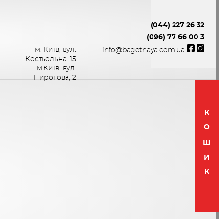
(044) 227 26 32
(096) 77 66 00 3
м. Київ, вул.
info@bagetnaya.com.ua
Костьольна, 15
м.Київ, вул.
Пирогова, 2
К
О
Ш
И
К