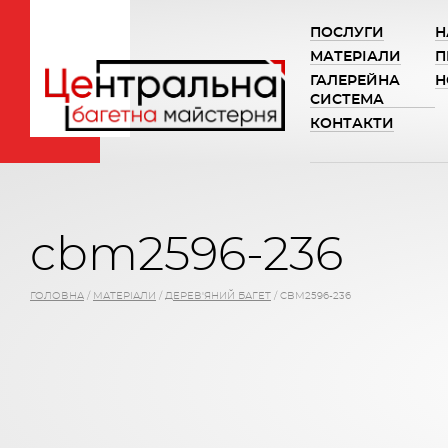
ПОСЛУГИ
Н
МАТЕРІАЛИ
П
ГАЛЕРЕЙНА
Н
СИСТЕМА
КОНТАКТИ
cbm2596-236
ГОЛОВНА
/
МАТЕРІАЛИ
/
ДЕРЕВ'ЯНИЙ БАГЕТ
/
CBM2596-236