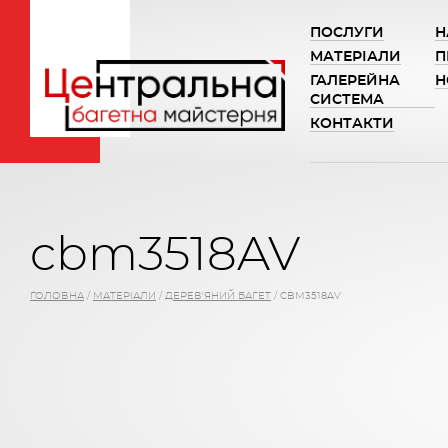
ПОСЛУГИ
Н
МАТЕРІАЛИ
П
ГАЛЕРЕЙНА
Н
СИСТЕМА
КОНТАКТИ
cbm3518AV
ГОЛОВНА
/
МАТЕРІАЛИ
/
ДЕРЕВ'ЯНИЙ БАГЕТ
/
CBM3518AV