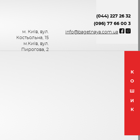
(044) 227 26 32
(096) 77 66 00 3
м. Київ, вул.
info@bagetnaya.com.ua
Костьольна, 15
м.Київ, вул.
Пирогова, 2
К
О
Ш
И
К