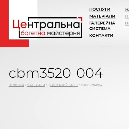
ПОСЛУГИ
Н
МАТЕРІАЛИ
П
ГАЛЕРЕЙНА
Н
СИСТЕМА
КОНТАКТИ
cbm3520-004
ГОЛОВНА
/
МАТЕРІАЛИ
/
ДЕРЕВ'ЯНИЙ БАГЕТ
/
CBM3520-004