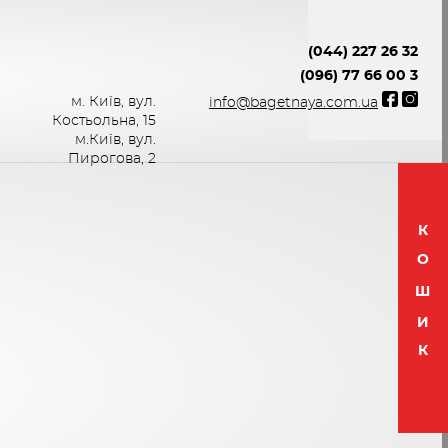
(044) 227 26 32
(096) 77 66 00 3
м. Київ, вул.
info@bagetnaya.com.ua
Костьольна, 15
м.Київ, вул.
Пирогова, 2
К
О
Ш
И
К