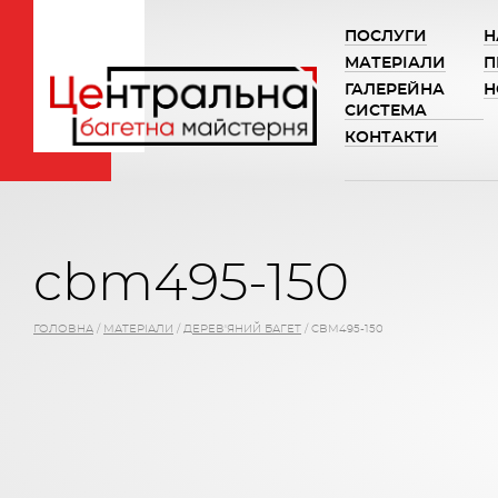
ПОСЛУГИ
Н
МАТЕРІАЛИ
П
ГАЛЕРЕЙНА
Н
СИСТЕМА
КОНТАКТИ
cbm495-150
ГОЛОВНА
/
МАТЕРІАЛИ
/
ДЕРЕВ'ЯНИЙ БАГЕТ
/
CBM495-150