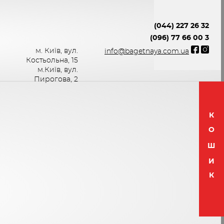
(044) 227 26 32
(096) 77 66 00 3
м. Київ, вул.
info@bagetnaya.com.ua
Костьольна, 15
м.Київ, вул.
Пирогова, 2
К
О
Ш
И
К