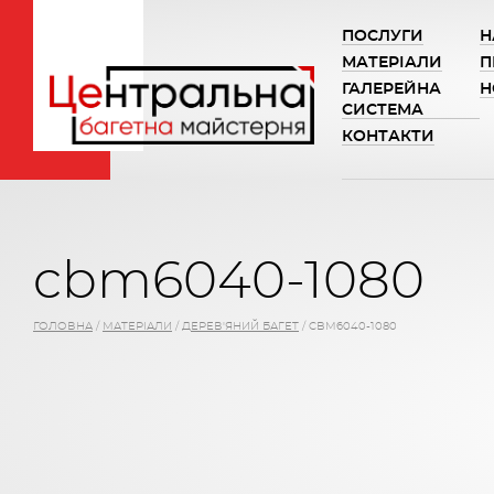
ПОСЛУГИ
Н
МАТЕРІАЛИ
П
ГАЛЕРЕЙНА
Н
СИСТЕМА
КОНТАКТИ
cbm6040-1080
ГОЛОВНА
/
МАТЕРІАЛИ
/
ДЕРЕВ'ЯНИЙ БАГЕТ
/
CBM6040-1080