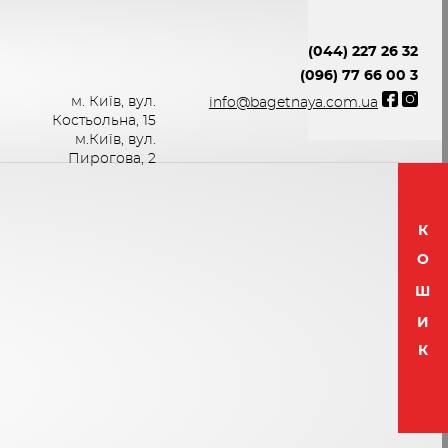
(044) 227 26 32
(096) 77 66 00 3
м. Київ, вул.
info@bagetnaya.com.ua
Костьольна, 15
м.Київ, вул.
Пирогова, 2
К
О
Ш
И
К