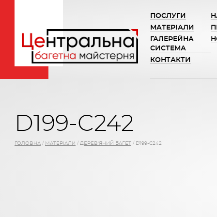
ПОСЛУГИ
Н
МАТЕРІАЛИ
П
ГАЛЕРЕЙНА
Н
СИСТЕМА
КОНТАКТИ
D199-C242
ГОЛОВНА
/
МАТЕРІАЛИ
/
ДЕРЕВ'ЯНИЙ БАГЕТ
/
D199-C242