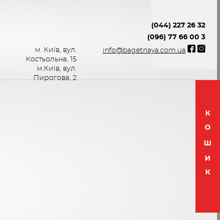
(044) 227 26 32
(096) 77 66 00 3
м. Київ, вул.
info@bagetnaya.com.ua
Костьольна, 15
м.Київ, вул.
Пирогова, 2
К
О
Ш
И
К