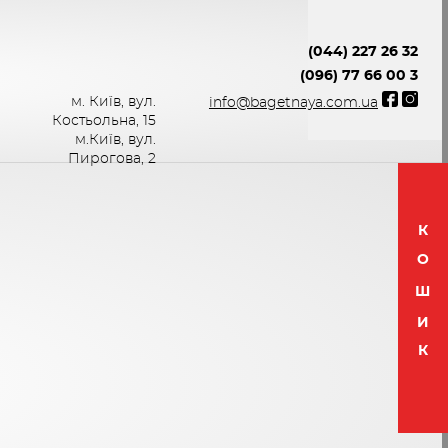
(044) 227 26 32
(096) 77 66 00 3
м. Київ, вул.
info@bagetnaya.com.ua
Костьольна, 15
м.Київ, вул.
Пирогова, 2
К
О
Ш
И
К