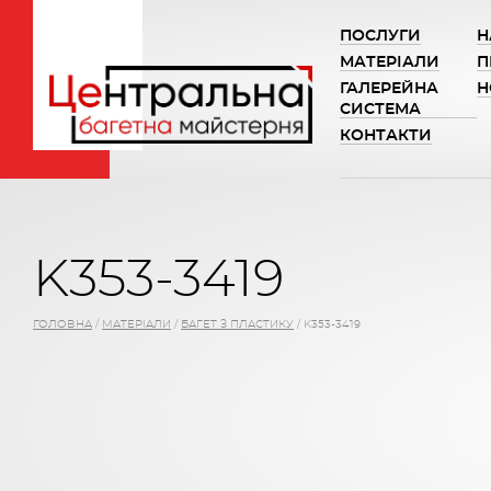
ПОСЛУГИ
Н
МАТЕРІАЛИ
П
ГАЛЕРЕЙНА
Н
СИСТЕМА
КОНТАКТИ
K353-3419
ГОЛОВНА
/
МАТЕРІАЛИ
/
БАГЕТ З ПЛАСТИКУ
/
K353-3419