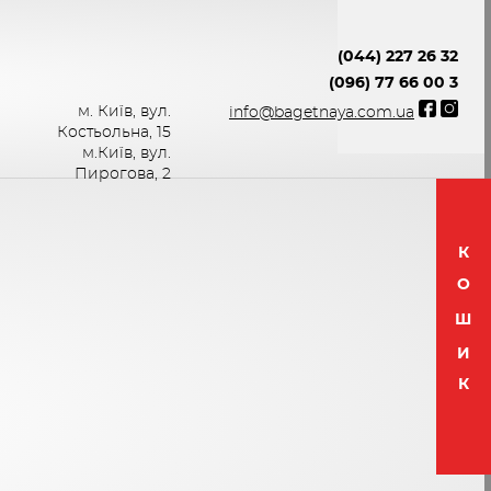
(044) 227 26 32
(096) 77 66 00 3
м. Київ, вул.
info@bagetnaya.com.ua
Костьольна, 15
м.Київ, вул.
Пирогова, 2
К
О
Ш
И
К