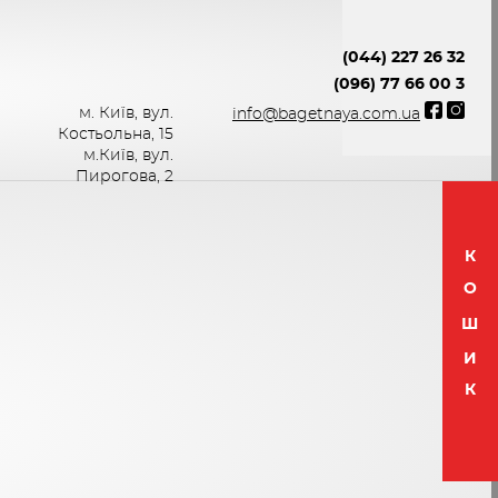
(044) 227 26 32
(096) 77 66 00 3
м. Київ, вул.
info@bagetnaya.com.ua
Костьольна, 15
м.Київ, вул.
Пирогова, 2
К
О
Ш
И
К