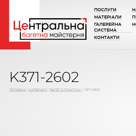
ПОСЛУГИ
Н
МАТЕРІАЛИ
П
ГАЛЕРЕЙНА
Н
СИСТЕМА
КОНТАКТИ
K371-2602
ГОЛОВНА
/
МАТЕРІАЛИ
/
БАГЕТ З ПЛАСТИКУ
/
K371-2602