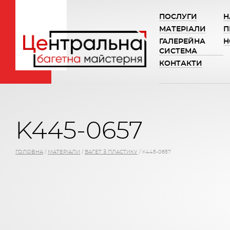
ПОСЛУГИ
Н
МАТЕРІАЛИ
П
ГАЛЕРЕЙНА
Н
СИСТЕМА
КОНТАКТИ
K445-0657
ГОЛОВНА
/
МАТЕРІАЛИ
/
БАГЕТ З ПЛАСТИКУ
/
K445-0657