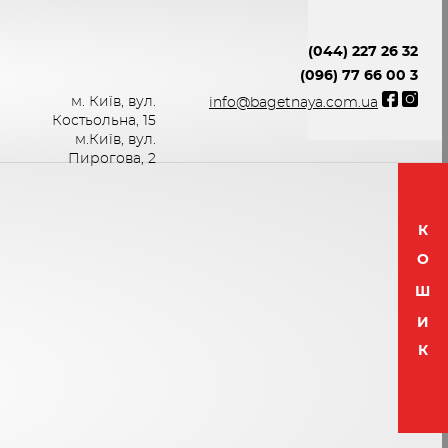
(044) 227 26 32
(096) 77 66 00 3
м. Київ, вул.
info@bagetnaya.com.ua
Костьольна, 15
м.Київ, вул.
Пирогова, 2
К
О
Ш
И
К