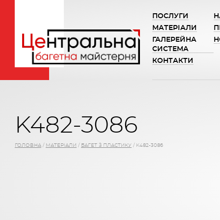
ПОСЛУГИ
Н
МАТЕРІАЛИ
П
ГАЛЕРЕЙНА
Н
СИСТЕМА
КОНТАКТИ
K482-3086
ГОЛОВНА
/
МАТЕРІАЛИ
/
БАГЕТ З ПЛАСТИКУ
/
K482-3086