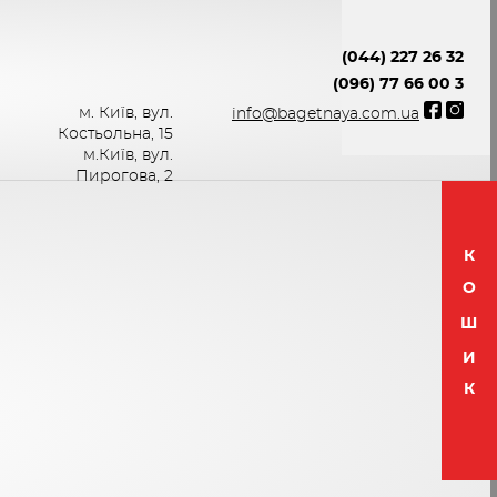
(044) 227 26 32
(096) 77 66 00 3
м. Київ, вул.
info@bagetnaya.com.ua
Костьольна, 15
м.Київ, вул.
Пирогова, 2
К
О
Ш
И
К