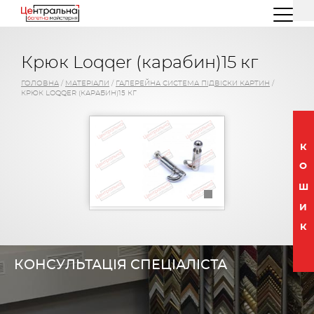
(044) 227 26 32
(096) 77 66 00 3
Крюк Loqqer (карабин)15 кг
ГОЛОВНА
/
МАТЕРІАЛИ
/
ГАЛЕРЕЙНА СИСТЕМА ПІДВІСКИ КАРТИН
/
КРЮК LOQQER (КАРАБИН)15 КГ
К
О
Ш
И
К
КОНСУЛЬТАЦІЯ СПЕЦІАЛІСТА