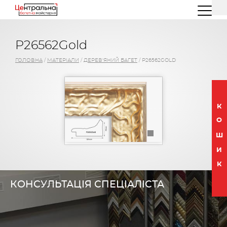
(044) 227 26 32
(096) 77 66 00 3
P26562Gold
ГОЛОВНА
/
МАТЕРІАЛИ
/
ДЕРЕВ'ЯНИЙ БАГЕТ
/
P26562GOLD
К
О
Ш
И
К
КОНСУЛЬТАЦІЯ СПЕЦІАЛІСТА