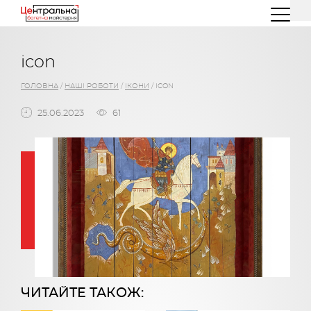
(044) 227 26 32
(096) 77 66 00 3
icon
ГОЛОВНА
/
НАШІ РОБОТИ
/
ІКОНИ
/
ICON
25.06.2023
61
ЧИТАЙТЕ ТАКОЖ: