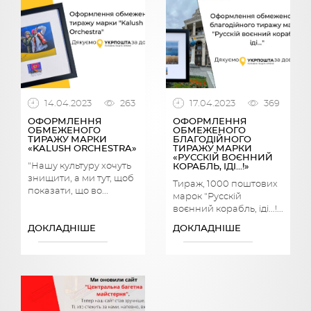
14.04.2023
263
17.04.2023
369
ОФОРМЛЕННЯ
ОФОРМЛЕННЯ
ОБМЕЖЕНОГО
ОБМЕЖЕНОГО
ТИРАЖУ МАРКИ
БЛАГОДІЙНОГО
«KALUSH ORCHESTRA»
ТИРАЖУ МАРКИ
«РУССКІЙ ВОЄННИЙ
"Нашу культуру хочуть
КОРАБЛЬ, ІДІ…!»
знищити, а ми тут, щоб
Тираж, 1000 поштових
показати, що во...
марок "Русскій
воєнний корабль, іді...!...
ДОКЛАДНІШЕ
ДОКЛАДНІШЕ