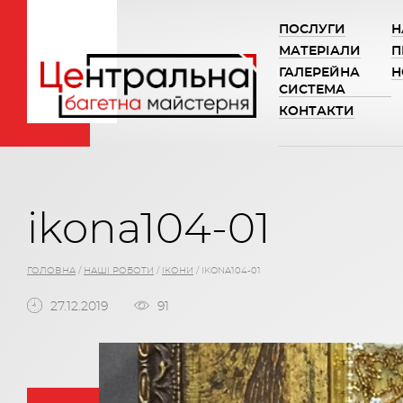
ПОСЛУГИ
Н
МАТЕРІАЛИ
П
ГАЛЕРЕЙНА
Н
СИСТЕМА
КОНТАКТИ
ikona104-01
ГОЛОВНА
/
НАШІ РОБОТИ
/
ІКОНИ
/
IKONA104-01
27.12.2019
91