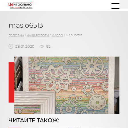
(044) 227 26 32
(096) 77 66 00 3
maslo6513
ГОЛОВНА
/
НАШІ РОБОТИ
/
МАСЛО
/
MASLO6513
28.01.2020
92
ЧИТАЙТЕ ТАКОЖ: