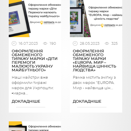
16.07.2023
190
28.05.2023
325
ОФОРМЛЕННЯ
ОФОРМЛЕННЯ
ОБМЕЖЕНОГО
ОБМЕЖЕНОГО
ТИРАЖУ МАРКИ «ДІТИ
ТИРАЖУ МАРКИ
ПЕРЕМОГИ
«EUROPА. МИР –
МАЛЮЮТЬ УКРАЇНУ
НАЙВИЩА ЦІННІСТЬ
МАЙБУТНЬОГО»
ЛЮДСТВА»
Наші майстри вже
Рамка містить зчіпку з
оформили тиражі
двох марок "EUROPA.
марок для Укрпошти:
Мир - найвища цін...
•марка...
ДОКЛАДНІШЕ
ДОКЛАДНІШЕ