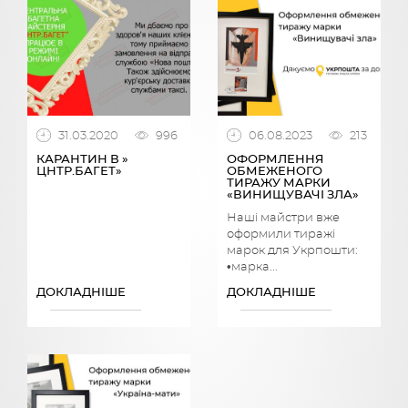
31.03.2020
996
06.08.2023
213
КАРАНТИН В »
ОФОРМЛЕННЯ
ЦНТР.БАГЕТ»
ОБМЕЖЕНОГО
ТИРАЖУ МАРКИ
«ВИНИЩУВАЧІ ЗЛА»
Наші майстри вже
оформили тиражі
марок для Укрпошти:
•марка...
ДОКЛАДНІШЕ
ДОКЛАДНІШЕ