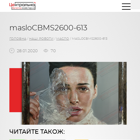
(044) 227 26 32
(096) 77 66 00 3
masloCBMS2600-613
ГОЛОВНА
/
НАШІ РОБОТИ
/
МАСЛО
/
MASLOCBMS2600-613
28.01.2020
70
ЧИТАЙТЕ ТАКОЖ: