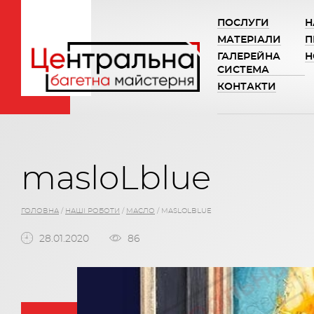
ПОСЛУГИ
Н
МАТЕРІАЛИ
П
ГАЛЕРЕЙНА
Н
СИСТЕМА
КОНТАКТИ
masloLblue
ГОЛОВНА
/
НАШІ РОБОТИ
/
МАСЛО
/
MASLOLBLUE
28.01.2020
86