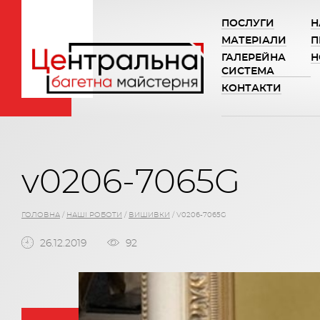
ПОСЛУГИ
Н
МАТЕРІАЛИ
П
ГАЛЕРЕЙНА
Н
СИСТЕМА
КОНТАКТИ
v0206-7065G
ГОЛОВНА
/
НАШІ РОБОТИ
/
ВИШИВКИ
/
V0206-7065G
26.12.2019
92