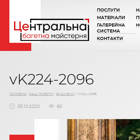
ПОСЛУГИ
Н
МАТЕРІАЛИ
П
ГАЛЕРЕЙНА
Н
СИСТЕМА
КОНТАКТИ
vK224-2096
ГОЛОВНА
/
НАШІ РОБОТИ
/
ВИШИВКИ
/
VK224-2096
05.10.2020
60