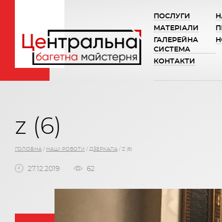
ПОСЛУГИ
Н
МАТЕРІАЛИ
П
ГАЛЕРЕЙНА
Н
СИСТЕМА
КОНТАКТИ
z (6)
ГОЛОВНА
/
НАШІ РОБОТИ
/
ДЗЕРКАЛА
/
Z (6)
27.12.2019
62