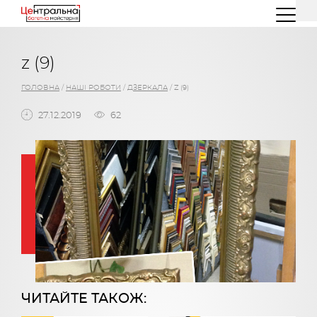
(044) 227 26 32
(096) 77 66 00 3
z (9)
ГОЛОВНА
/
НАШІ РОБОТИ
/
ДЗЕРКАЛА
/
Z (9)
27.12.2019
62
ЧИТАЙТЕ ТАКОЖ: