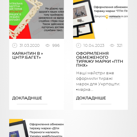
31.03.2020
996
10.04.2023
321
КАРАНТИН В »
ОФОРМЛЕННЯ
ЦНТР.БАГЕТ»
ОБМЕЖЕНОГО
ТИРАЖУ МАРКИ «ПТН
ПНХ»
Наші майстри вже
оформили тиражі
марок для Укрпошти:
•марка...
ДОКЛАДНІШЕ
ДОКЛАДНІШЕ