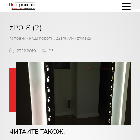
(044) 227 26 32
(096) 77 66 00 3
zP018 (2)
ГОЛОВНА
/
НАШІ РОБОТИ
/
ДЗЕРКАЛА
/
ZP018 (2)
27.12.2019
95
ЧИТАЙТЕ ТАКОЖ: